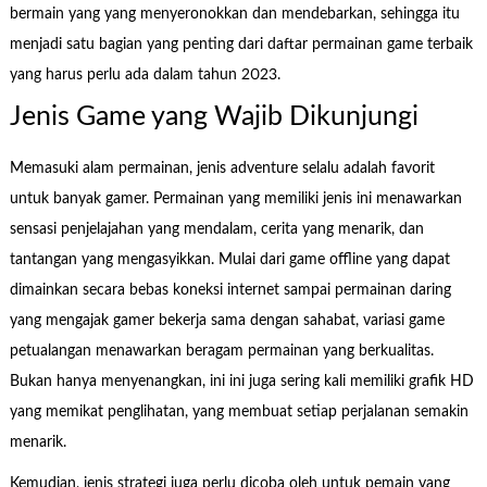
bermain yang yang menyeronokkan dan mendebarkan, sehingga itu
menjadi satu bagian yang penting dari daftar permainan game terbaik
yang harus perlu ada dalam tahun 2023.
Jenis Game yang Wajib Dikunjungi
Memasuki alam permainan, jenis adventure selalu adalah favorit
untuk banyak gamer. Permainan yang memiliki jenis ini menawarkan
sensasi penjelajahan yang mendalam, cerita yang menarik, dan
tantangan yang mengasyikkan. Mulai dari game offline yang dapat
dimainkan secara bebas koneksi internet sampai permainan daring
yang mengajak gamer bekerja sama dengan sahabat, variasi game
petualangan menawarkan beragam permainan yang berkualitas.
Bukan hanya menyenangkan, ini ini juga sering kali memiliki grafik HD
yang memikat penglihatan, yang membuat setiap perjalanan semakin
menarik.
Kemudian, jenis strategi juga perlu dicoba oleh untuk pemain yang