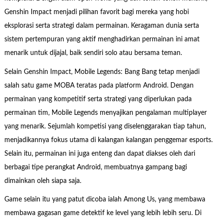
Genshin Impact menjadi pilihan favorit bagi mereka yang hobi
eksplorasi serta strategi dalam permainan. Keragaman dunia serta
sistem pertempuran yang aktif menghadirkan permainan ini amat
menarik untuk dijajal, baik sendiri solo atau bersama teman.
Selain Genshin Impact, Mobile Legends: Bang Bang tetap menjadi
salah satu game MOBA teratas pada platform Android. Dengan
permainan yang kompetitif serta strategi yang diperlukan pada
permainan tim, Mobile Legends menyajikan pengalaman multiplayer
yang menarik. Sejumlah kompetisi yang diselenggarakan tiap tahun,
menjadikannya fokus utama di kalangan kalangan penggemar esports.
Selain itu, permainan ini juga enteng dan dapat diakses oleh dari
berbagai tipe perangkat Android, membuatnya gampang bagi
dimainkan oleh siapa saja.
Game selain itu yang patut dicoba ialah Among Us, yang membawa
membawa gagasan game detektif ke level yang lebih lebih seru. Di