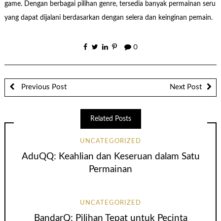
game. Dengan berbagai pilihan genre, tersedia banyak permainan seru
yang dapat dijalani berdasarkan dengan selera dan keinginan pemain.
0
Previous Post
Next Post
Related Posts
UNCATEGORIZED
AduQQ: Keahlian dan Keseruan dalam Satu
Permainan
UNCATEGORIZED
BandarQ: Pilihan Tepat untuk Pecinta