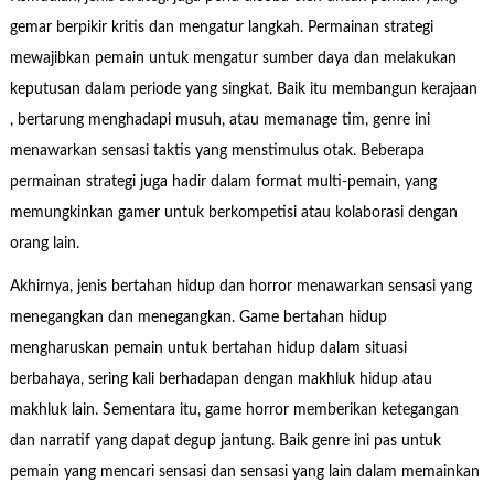
gemar berpikir kritis dan mengatur langkah. Permainan strategi
mewajibkan pemain untuk mengatur sumber daya dan melakukan
keputusan dalam periode yang singkat. Baik itu membangun kerajaan
, bertarung menghadapi musuh, atau memanage tim, genre ini
menawarkan sensasi taktis yang menstimulus otak. Beberapa
permainan strategi juga hadir dalam format multi-pemain, yang
memungkinkan gamer untuk berkompetisi atau kolaborasi dengan
orang lain.
Akhirnya, jenis bertahan hidup dan horror menawarkan sensasi yang
menegangkan dan menegangkan. Game bertahan hidup
mengharuskan pemain untuk bertahan hidup dalam situasi
berbahaya, sering kali berhadapan dengan makhluk hidup atau
makhluk lain. Sementara itu, game horror memberikan ketegangan
dan narratif yang dapat degup jantung. Baik genre ini pas untuk
pemain yang mencari sensasi dan sensasi yang lain dalam memainkan