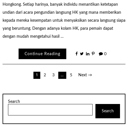
Hongkong. Setiap harinya, banyak individu menantikan ketetapan
undian dari acara pengundian langsung HK yang mana memberikan
kepada mereka kesempatan untuk menyaksikan secara langsung siapa
yang beruntung. Dengan adanya kolam HK, para pemain dapat
dengan mudah mengetahui hasil …
Continue Reading
0
Posts
1
2
3
…
5
Next →
pagination
Search
Search