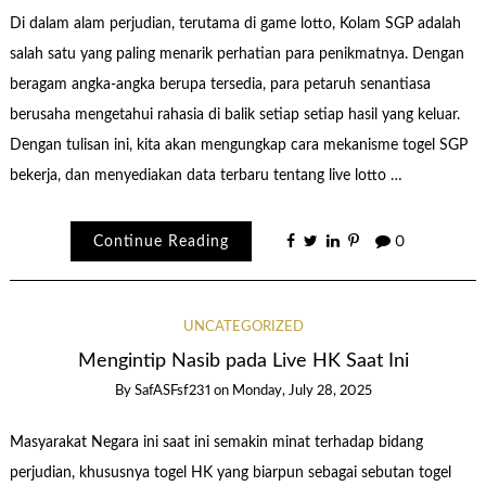
Di dalam alam perjudian, terutama di game lotto, Kolam SGP adalah
salah satu yang paling menarik perhatian para penikmatnya. Dengan
beragam angka-angka berupa tersedia, para petaruh senantiasa
berusaha mengetahui rahasia di balik setiap setiap hasil yang keluar.
Dengan tulisan ini, kita akan mengungkap cara mekanisme togel SGP
bekerja, dan menyediakan data terbaru tentang live lotto …
Continue Reading
0
UNCATEGORIZED
Mengintip Nasib pada Live HK Saat Ini
By
SafASFsf231
on
Monday, July 28, 2025
Masyarakat Negara ini saat ini semakin minat terhadap bidang
perjudian, khususnya togel HK yang biarpun sebagai sebutan togel