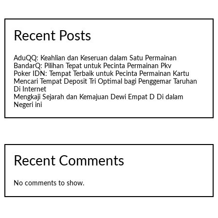
Recent Posts
AduQQ: Keahlian dan Keseruan dalam Satu Permainan
BandarQ: Pilihan Tepat untuk Pecinta Permainan Pkv
Poker IDN: Tempat Terbaik untuk Pecinta Permainan Kartu
Mencari Tempat Deposit Tri Optimal bagi Penggemar Taruhan
Di Internet
Mengkaji Sejarah dan Kemajuan Dewi Empat D Di dalam
Negeri ini
Recent Comments
No comments to show.