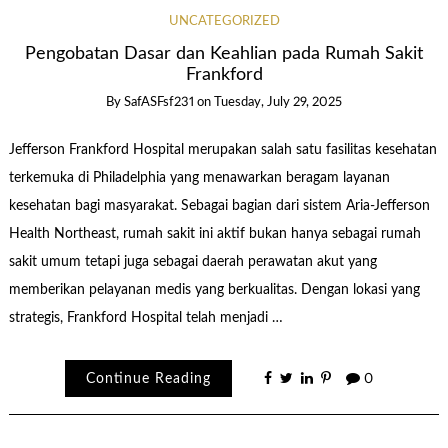
UNCATEGORIZED
Pengobatan Dasar dan Keahlian pada Rumah Sakit
Frankford
By
SafASFsf231
on
Tuesday, July 29, 2025
Jefferson Frankford Hospital merupakan salah satu fasilitas kesehatan
terkemuka di Philadelphia yang menawarkan beragam layanan
kesehatan bagi masyarakat. Sebagai bagian dari sistem Aria-Jefferson
Health Northeast, rumah sakit ini aktif bukan hanya sebagai rumah
sakit umum tetapi juga sebagai daerah perawatan akut yang
memberikan pelayanan medis yang berkualitas. Dengan lokasi yang
strategis, Frankford Hospital telah menjadi …
Continue Reading
0