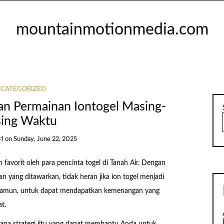
mountainmotionmedia.com
CATEGORIZED
n Permainan Iontogel Masing-
ing Waktu
31
on
Sunday, June 22, 2025
 favorit oleh para pencinta togel di Tanah Air. Dengan
 yang ditawarkan, tidak heran jika ion togel menjadi
 Namun, untuk dapat mendapatkan kemenangan yang
t.