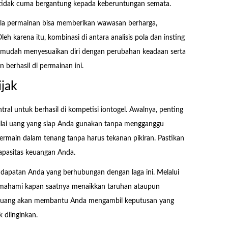
a tidak cuma bergantung kepada keberuntungan semata.
pola permainan bisa memberikan wawasan berharga,
eh karena itu, kombinasi di antara analisis pola dan insting
 mudah menyesuaikan diri dengan perubahan keadaan serta
berhasil di permainan ini.
jak
al untuk berhasil di kompetisi iontogel. Awalnya, penting
ilai uang yang siap Anda gunakan tanpa mengganggu
 bermain dalam tenang tanpa harus tekanan pikiran. Pastikan
kapasitas keuangan Anda.
dapatan Anda yang berhubungan dengan laga ini. Melalui
mahami kapan saatnya menaikkan taruhan ataupun
rus uang akan membantu Anda mengambil keputusan yang
k diinginkan.