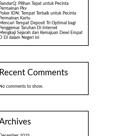
BandarQ: Pilihan Tepat untuk Pecinta
Permainan Pkv
Poker IDN: Tempat Terbaik untuk Pecinta
Permainan Kartu
Mencari Tempat Deposit Tri Optimal bagi
Penggemar Taruhan Di Internet
Mengkaji Sejarah dan Kemajuan Dewi Empat
D Di dalam Negeri ini
Recent Comments
No comments to show.
Archives
December 2025