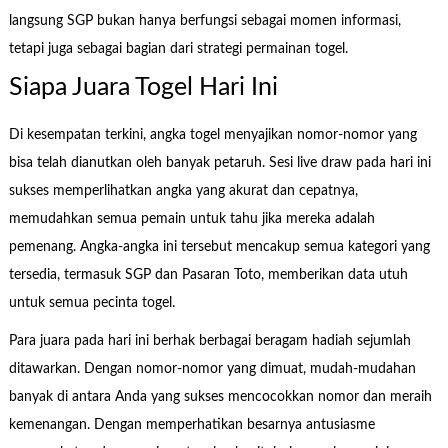
langsung SGP bukan hanya berfungsi sebagai momen informasi,
tetapi juga sebagai bagian dari strategi permainan togel.
Siapa Juara Togel Hari Ini
Di kesempatan terkini, angka togel menyajikan nomor-nomor yang
bisa telah dianutkan oleh banyak petaruh. Sesi live draw pada hari ini
sukses memperlihatkan angka yang akurat dan cepatnya,
memudahkan semua pemain untuk tahu jika mereka adalah
pemenang. Angka-angka ini tersebut mencakup semua kategori yang
tersedia, termasuk SGP dan Pasaran Toto, memberikan data utuh
untuk semua pecinta togel.
Para juara pada hari ini berhak berbagai beragam hadiah sejumlah
ditawarkan. Dengan nomor-nomor yang dimuat, mudah-mudahan
banyak di antara Anda yang sukses mencocokkan nomor dan meraih
kemenangan. Dengan memperhatikan besarnya antusiasme