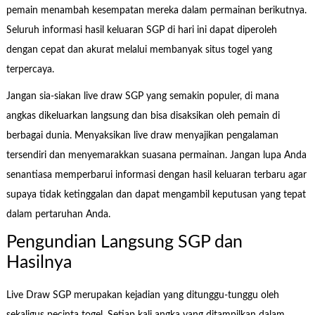
pemain menambah kesempatan mereka dalam permainan berikutnya.
Seluruh informasi hasil keluaran SGP di hari ini dapat diperoleh
dengan cepat dan akurat melalui membanyak situs togel yang
terpercaya.
Jangan sia-siakan live draw SGP yang semakin populer, di mana
angkas dikeluarkan langsung dan bisa disaksikan oleh pemain di
berbagai dunia. Menyaksikan live draw menyajikan pengalaman
tersendiri dan menyemarakkan suasana permainan. Jangan lupa Anda
senantiasa memperbarui informasi dengan hasil keluaran terbaru agar
supaya tidak ketinggalan dan dapat mengambil keputusan yang tepat
dalam pertaruhan Anda.
Pengundian Langsung SGP dan
Hasilnya
Live Draw SGP merupakan kejadian yang ditunggu-tunggu oleh
sekaligus pecinta togel. Setiap kali angka yang ditampilkan dalam