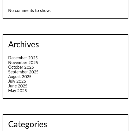
No comments to show.
Archives
December 2025
November 2025
October 2025
September 2025
August 2025
July 2025
June 2025
May 2025
Categories