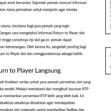
apat amat bervariasi. Sejumlah pemain mencari informasi
ebelum mana permainan untuk menjamin agar mereka
n utama, terutama bagi para pemain yang ingin
engan cara mengetahui informasi Return to Player slot
 tinggi contohnya rtp slot gacor, pemain dapat
an kemenangan. Oleh karena itu, sangatlah penting bagi
urn to Player slot dan menggunakannya sebagai taktik
rn to Player Langsung
di tindakan cerdas untuk para pemain permainan slot yang
ka sendiri. Melalui memahami dan mengikuti bocoran RTP
a memberikan persentase RTP lebih yang lebih baik. Ini
ebaiknya sebaiknya dimainkan agar mendapatkan
ermainan slot pragmatis sering memberikan fasilitas dan