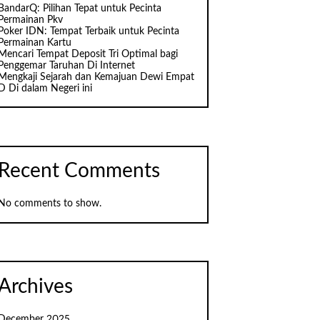
BandarQ: Pilihan Tepat untuk Pecinta
Permainan Pkv
Poker IDN: Tempat Terbaik untuk Pecinta
Permainan Kartu
Mencari Tempat Deposit Tri Optimal bagi
Penggemar Taruhan Di Internet
Mengkaji Sejarah dan Kemajuan Dewi Empat
D Di dalam Negeri ini
Recent Comments
No comments to show.
Archives
December 2025