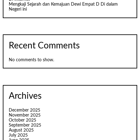
Mengkaji Sejarah dan Kemajuan Dewi Empat D Di dalam
Negeri ini
Recent Comments
No comments to show.
Archives
December 2025
November 2025
October 2025
September 2025
August 2025
July 2025