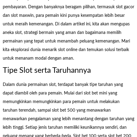
pembayaran. Dengan banyaknya beragam pilihan, termasuk slot gacor
dan slot maxwin, para pemain kini punya kesempatan lebih besar
untuk meraih kemenangan. Di dalam artikel ini, kita akan mengupas
aneka slot, strategi bermain yang aman dan bagaimana memilih
permainan yang tepat untuk menambah peluang kemenangan. Mari
kita eksplorasi dunia menarik slot online dan temukan solusi terbaik
untuk menanam modal dengan aman.
Tipe Slot serta Taruhannya
Dalam dunia permainan slot, terdapat banyak tipe taruhan yang
dapat diambil oleh para pemain. Mulai dari slot bet mini yang
memungkinkan memungkinkan para pemain untuk melakukan
taruhan terendah, sampai slot bet 500 yang menawarkan
menawarkan pengalaman yang lebih menantang dengan taruhan yang
lebih tinggi. Setiap jenis taruhan memiliki keunikannya sendiri, dan
peluang menang yang berbeda-beda. Slot bet 100 serta slot bet 200