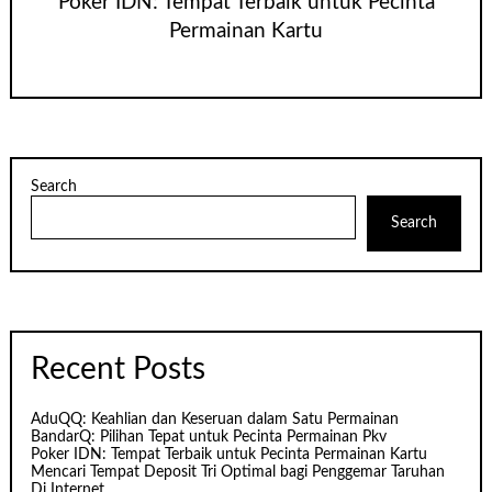
Poker IDN: Tempat Terbaik untuk Pecinta
Permainan Kartu
Search
Search
Recent Posts
AduQQ: Keahlian dan Keseruan dalam Satu Permainan
BandarQ: Pilihan Tepat untuk Pecinta Permainan Pkv
Poker IDN: Tempat Terbaik untuk Pecinta Permainan Kartu
Mencari Tempat Deposit Tri Optimal bagi Penggemar Taruhan
Di Internet