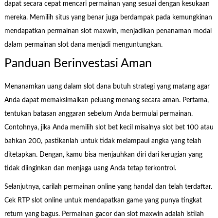
dapat secara cepat mencari permainan yang sesuai dengan kesukaan
mereka. Memilih situs yang benar juga berdampak pada kemungkinan
mendapatkan permainan slot maxwin, menjadikan penanaman modal
dalam permainan slot dana menjadi menguntungkan.
Panduan Berinvestasi Aman
Menanamkan uang dalam slot dana butuh strategi yang matang agar
Anda dapat memaksimalkan peluang menang secara aman. Pertama,
tentukan batasan anggaran sebelum Anda bermulai permainan.
Contohnya, jika Anda memilih slot bet kecil misalnya slot bet 100 atau
bahkan 200, pastikanlah untuk tidak melampaui angka yang telah
ditetapkan. Dengan, kamu bisa menjauhkan diri dari kerugian yang
tidak diinginkan dan menjaga uang Anda tetap terkontrol.
Selanjutnya, carilah permainan online yang handal dan telah terdaftar.
Cek RTP slot online untuk mendapatkan game yang punya tingkat
return yang bagus. Permainan gacor dan slot maxwin adalah istilah