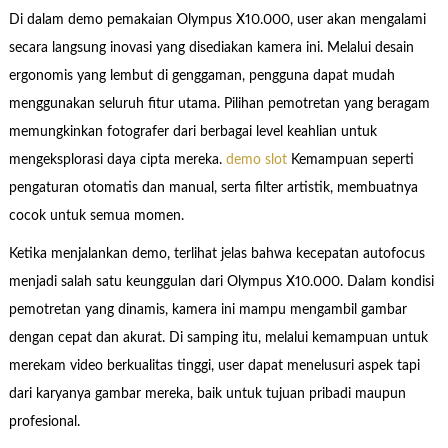
Di dalam demo pemakaian Olympus X10.000, user akan mengalami
secara langsung inovasi yang disediakan kamera ini. Melalui desain
ergonomis yang lembut di genggaman, pengguna dapat mudah
menggunakan seluruh fitur utama. Pilihan pemotretan yang beragam
memungkinkan fotografer dari berbagai level keahlian untuk
mengeksplorasi daya cipta mereka.
demo slot
Kemampuan seperti
pengaturan otomatis dan manual, serta filter artistik, membuatnya
cocok untuk semua momen.
Ketika menjalankan demo, terlihat jelas bahwa kecepatan autofocus
menjadi salah satu keunggulan dari Olympus X10.000. Dalam kondisi
pemotretan yang dinamis, kamera ini mampu mengambil gambar
dengan cepat dan akurat. Di samping itu, melalui kemampuan untuk
merekam video berkualitas tinggi, user dapat menelusuri aspek tapi
dari karyanya gambar mereka, baik untuk tujuan pribadi maupun
profesional.