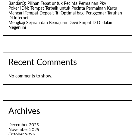
BandarQ: Pilihan Tepat untuk Pecinta Permainan Pkv
Poker IDN: Tempat Terbaik untuk Pecinta Permainan Kartu
Mencari Tempat Deposit Tri Optimal bagi Penggemar Taruhan
Di Internet
Mengkaji Sejarah dan Kemajuan Dewi Empat D Di dalam
Negeri ini
Recent Comments
No comments to show.
Archives
December 2025
November 2025
October 2025