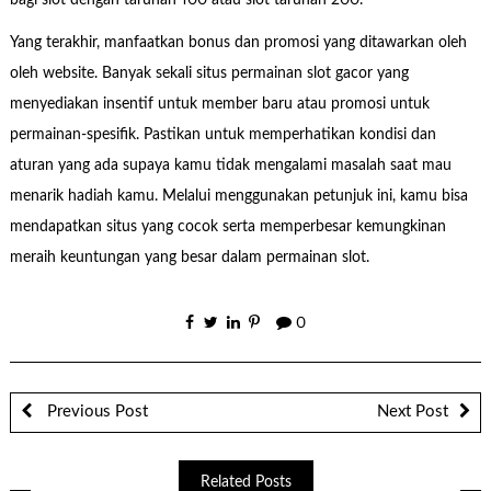
bagi slot dengan taruhan 100 atau slot taruhan 200.
Yang terakhir, manfaatkan bonus dan promosi yang ditawarkan oleh
oleh website. Banyak sekali situs permainan slot gacor yang
menyediakan insentif untuk member baru atau promosi untuk
permainan-spesifik. Pastikan untuk memperhatikan kondisi dan
aturan yang ada supaya kamu tidak mengalami masalah saat mau
menarik hadiah kamu. Melalui menggunakan petunjuk ini, kamu bisa
mendapatkan situs yang cocok serta memperbesar kemungkinan
meraih keuntungan yang besar dalam permainan slot.
0
Previous Post
Next Post
Related Posts