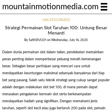
mountainmotionmedia.com
UNCATEGORIZED
Strategi Permainan Slot Taruhan 100: Untung Besar
Menanti
By
SafASFsf231
on
Wednesday, July 16, 2025
Dalam dunia permainan slot dalam talian, pendekatan memainkan
peran penting dalam memperbesar peluang meraih kemenangan
besar. Sebagian besar partisipan yang mencari cara untuk
mendapatkan keuntungan maksimal sebanyak-banyaknya dari tiap
bet yang pasang. Salah satu teknik strategi yang cukup sangat populer
adalah dengan melakukan slot bet 100, di mana pemain dapat
merasakan pengalaman bermain slot serta berkesempatan
mendapatkan hadiah yang signifikan. Dengan memahami jenis
taruhan, seperti slot kecil atau juga bertaruh 200 pada slot, pemain