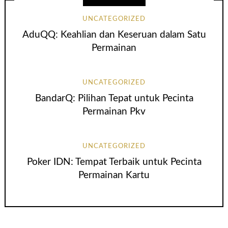
UNCATEGORIZED
AduQQ: Keahlian dan Keseruan dalam Satu
Permainan
UNCATEGORIZED
BandarQ: Pilihan Tepat untuk Pecinta
Permainan Pkv
UNCATEGORIZED
Poker IDN: Tempat Terbaik untuk Pecinta
Permainan Kartu