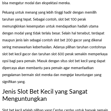
bisa mengatur modal dan ekspektasi mereka.
Peluang untuk menang yang lebih tinggi hadir dengan memilih
taruhan yang tepat. Sebagai contoh, slot bet 100 perak
memungkinkan kesempatan untuk mendapatkan hadiah utama
dengan modal yang tidak terlalu besar. Selain hal tersebut, terdapat
maupun jenis lain sebagai contoh slot bet 200 gacor yang dikenal
sering menawarkan keberhasilan. Adanya pilihan taruhan contohnya
slot bet kecil gacor dan taruhan slot 600 perak semakin memperkaya
opsi bagi para pemain. Masuk dengan situs slot bet kecil yang dapat
dipercaya akan membantu para pemain agar memanfaatkan
pengalaman bermain slot mereka dan mengejar keuntungan yang
signifikan yang.
Jenis Slot Bet Kecil yang Sangat
Menguntungkan
Slot bet kecil adalah pilihan yang Cerdas cerdas untuk banyak pemain