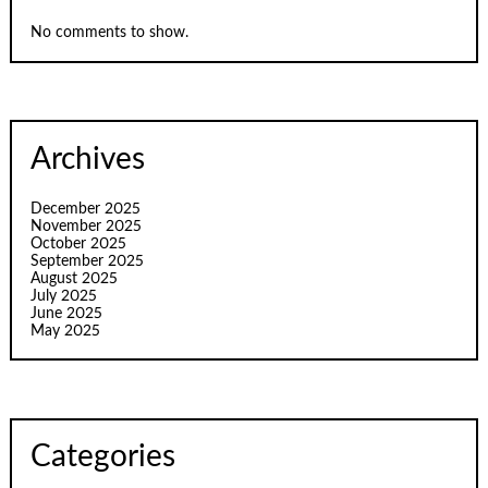
No comments to show.
Archives
December 2025
November 2025
October 2025
September 2025
August 2025
July 2025
June 2025
May 2025
Categories