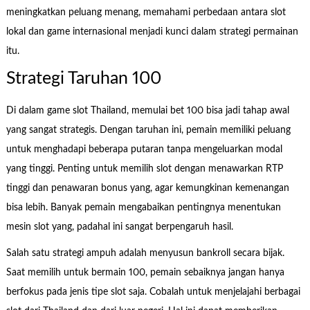
meningkatkan peluang menang, memahami perbedaan antara slot
lokal dan game internasional menjadi kunci dalam strategi permainan
itu.
Strategi Taruhan 100
Di dalam game slot Thailand, memulai bet 100 bisa jadi tahap awal
yang sangat strategis. Dengan taruhan ini, pemain memiliki peluang
untuk menghadapi beberapa putaran tanpa mengeluarkan modal
yang tinggi. Penting untuk memilih slot dengan menawarkan RTP
tinggi dan penawaran bonus yang, agar kemungkinan kemenangan
bisa lebih. Banyak pemain mengabaikan pentingnya menentukan
mesin slot yang, padahal ini sangat berpengaruh hasil.
Salah satu strategi ampuh adalah menyusun bankroll secara bijak.
Saat memilih untuk bermain 100, pemain sebaiknya jangan hanya
berfokus pada jenis tipe slot saja. Cobalah untuk menjelajahi berbagai