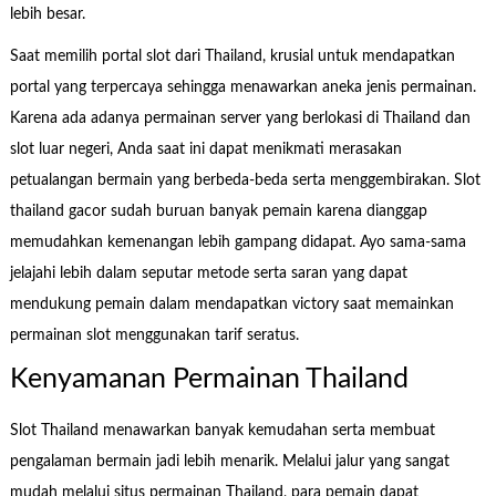
lebih besar.
Saat memilih portal slot dari Thailand, krusial untuk mendapatkan
portal yang terpercaya sehingga menawarkan aneka jenis permainan.
Karena ada adanya permainan server yang berlokasi di Thailand dan
slot luar negeri, Anda saat ini dapat menikmati merasakan
petualangan bermain yang berbeda-beda serta menggembirakan. Slot
thailand gacor sudah buruan banyak pemain karena dianggap
memudahkan kemenangan lebih gampang didapat. Ayo sama-sama
jelajahi lebih dalam seputar metode serta saran yang dapat
mendukung pemain dalam mendapatkan victory saat memainkan
permainan slot menggunakan tarif seratus.
Kenyamanan Permainan Thailand
Slot Thailand menawarkan banyak kemudahan serta membuat
pengalaman bermain jadi lebih menarik. Melalui jalur yang sangat
mudah melalui situs permainan Thailand, para pemain dapat