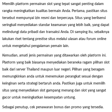
Memilih platform permainan slot yang tepat sangat penting dalam
rangka meningkatkan kualitas bermain Anda. Pertama, pastikan situs
tersebut mempunyai izin resmi dan terpercaya. Situs yang berlisensi
seringkali menyediakan standar keamanan yang lebih baik, yang dapat
melindungi data pribadi dan transaksi Anda. Di samping itu, sebaiknya
lakukan riset tentang prestise situs melalui ulasan atau forum online
untuk mengetahui pengalaman pemain lain.
Kemudian, amati jenis permainan yang ditawarkan oleh platform ini.
Platform yang baik biasanya menyediakan beraneka ragam pilihan slot
baik dari server Thailand maupun luar negeri. Pilihan yang beragam
memungkinkan anda untuk menemukan perangkat sesuai dengan
keinginan serta strategi bertaruh anda. Pastikan juga untuk memilih
situs yang menyediakan slot gampang menang dan slot yang sangat
gacor untuk meningkatkan kesempatan untung.
Sebagai penutup, cek penawaran bonus dan promo yang tersedia.