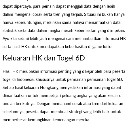
dapat dipercaya, para pemain dapat menggali data dengan lebih
dalam mengenai corak serta tren yang terjadi. Situasi ini bukan hanya
hanya keberuntungan, melainkan sama halnya memanfaatkan data
statistik serta data dalam rangka meraih keberhasilan yang diimpikan.
Ayo kita selami lebih jauh mengenai cara memanfaatkan informasi HK
serta hasil HK untuk mendapatkan keberhasilan di game lotto.
Keluaran HK dan Togel 6D
Hasil HK merupakan informasi penting yang dikejar oleh para peserta
togel di Indonesia, khususnya untuk permainan permainan togel 6D.
Setiap hasil keluaran Hongkong menyediakan informasi yang dapat
dimanfaatkan untuk mempelajari peluang angka yang akan keluar di
undian berikutnya. Dengan memahami corak atau tren dari keluaran
sebelumnya, peserta dapat membuat strategi yang lebih baik untuk
memperbesar kemungkinan kemenangan mereka.