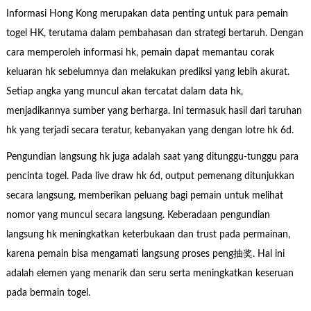
Informasi Hong Kong merupakan data penting untuk para pemain
togel HK, terutama dalam pembahasan dan strategi bertaruh. Dengan
cara memperoleh informasi hk, pemain dapat memantau corak
keluaran hk sebelumnya dan melakukan prediksi yang lebih akurat.
Setiap angka yang muncul akan tercatat dalam data hk,
menjadikannya sumber yang berharga. Ini termasuk hasil dari taruhan
hk yang terjadi secara teratur, kebanyakan yang dengan lotre hk 6d.
Pengundian langsung hk juga adalah saat yang ditunggu-tunggu para
pencinta togel. Pada live draw hk 6d, output pemenang ditunjukkan
secara langsung, memberikan peluang bagi pemain untuk melihat
nomor yang muncul secara langsung. Keberadaan pengundian
langsung hk meningkatkan keterbukaan dan trust pada permainan,
karena pemain bisa mengamati langsung proses peng抽奖. Hal ini
adalah elemen yang menarik dan seru serta meningkatkan keseruan
pada bermain togel.