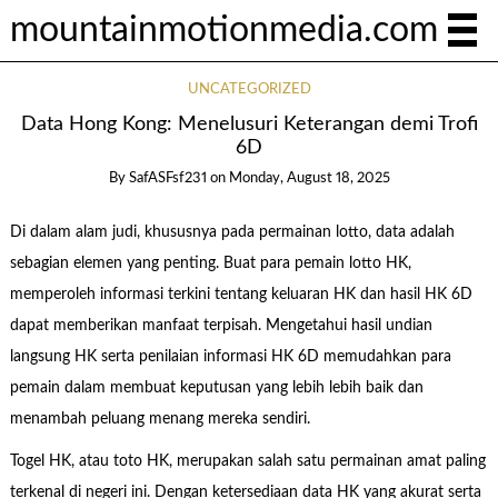
mountainmotionmedia.com
UNCATEGORIZED
Data Hong Kong: Menelusuri Keterangan demi Trofi
6D
By
SafASFsf231
on
Monday, August 18, 2025
Di dalam alam judi, khususnya pada permainan lotto, data adalah
sebagian elemen yang penting. Buat para pemain lotto HK,
memperoleh informasi terkini tentang keluaran HK dan hasil HK 6D
dapat memberikan manfaat terpisah. Mengetahui hasil undian
langsung HK serta penilaian informasi HK 6D memudahkan para
pemain dalam membuat keputusan yang lebih lebih baik dan
menambah peluang menang mereka sendiri.
Togel HK, atau toto HK, merupakan salah satu permainan amat paling
terkenal di negeri ini. Dengan ketersediaan data HK yang akurat serta