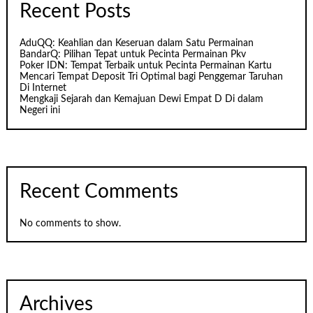
Recent Posts
AduQQ: Keahlian dan Keseruan dalam Satu Permainan
BandarQ: Pilihan Tepat untuk Pecinta Permainan Pkv
Poker IDN: Tempat Terbaik untuk Pecinta Permainan Kartu
Mencari Tempat Deposit Tri Optimal bagi Penggemar Taruhan
Di Internet
Mengkaji Sejarah dan Kemajuan Dewi Empat D Di dalam
Negeri ini
Recent Comments
No comments to show.
Archives