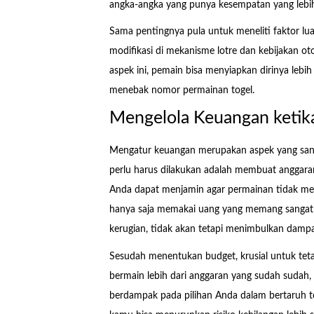
angka-angka yang punya kesempatan yang lebih
Sama pentingnya pula untuk meneliti faktor lu
modifikasi di mekanisme lotre dan kebijakan 
aspek ini, pemain bisa menyiapkan dirinya lebih
menebak nomor permainan togel.
Mengelola Keuangan ketik
Mengatur keuangan merupakan aspek yang sanga
perlu harus dilakukan adalah membuat anggaran
Anda dapat menjamin agar permainan tidak me
hanya saja memakai uang yang memang sangat 
kerugian, tidak akan tetapi menimbulkan dampak
Sesudah menentukan budget, krusial untuk tet
bermain lebih dari anggaran yang sudah sudah
berdampak pada pilihan Anda dalam bertaruh tog