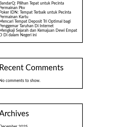
BandarQ: Pilihan Tepat untuk Pecinta
Permainan Pkv
Poker IDN: Tempat Terbaik untuk Pecinta
Permainan Kartu
Mencari Tempat Deposit Tri Optimal bagi
Penggemar Taruhan Di Internet
Mengkaji Sejarah dan Kemajuan Dewi Empat
D Di dalam Negeri ini
Recent Comments
No comments to show.
Archives
December 2025