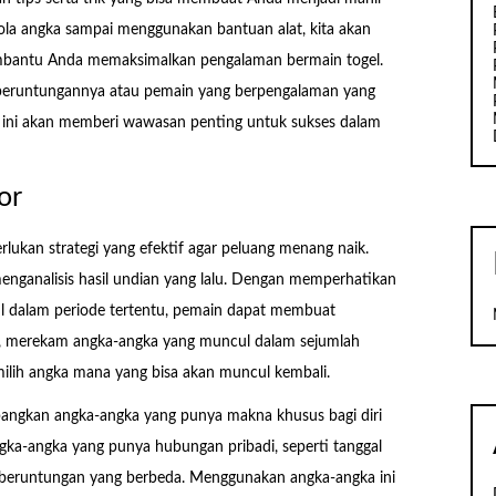
la angka sampai menggunakan bantuan alat, kita akan
antu Anda memaksimalkan pengalaman bermain togel.
peruntungannya atau pemain yang berpengalaman yang
i ini akan memberi wawasan penting untuk sukses dalam
or
ukan strategi yang efektif agar peluang menang naik.
enganalisis hasil undian yang lalu. Dengan memperhatikan
ul dalam periode tertentu, pemain dapat membuat
a, merekam angka-angka yang muncul dalam sejumlah
lih angka mana yang bisa akan muncul kembali.
angkan angka-angka yang punya makna khusus bagi diri
gka-angka yang punya hubungan pribadi, seperti tanggal
i keberuntungan yang berbeda. Menggunakan angka-angka ini