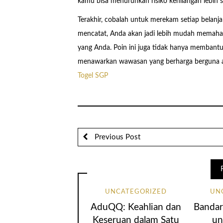
kamu bisa menurunkan risiko kehilangan lebih si
Terakhir, cobalah untuk merekam setiap belanja
mencatat, Anda akan jadi lebih mudah memahami 
yang Anda. Poin ini juga tidak hanya membantu 
menawarkan wawasan yang berharga berguna ag
Togel SGP
Previous Post
UNCATEGORIZED
UN
AduQQ: Keahlian dan
Bandar
Keseruan dalam Satu
un