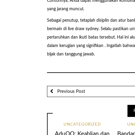
Contohnya, Anda dapat menggunakan kombinasi
yang jarang muncul.
Sebagai penutup, tetaplah disiplin dan atur ban
bermain di live draw sydney. Selalu pastikan 
pertaruhkan dan ikuti batas tersebut. Hal ini
dalam kerugian yang signifikan . Ingatlah bahw
bijak dan tanggung jawab.
Previous Post
UNCATEGORIZED
UN
AduQQ: Keahlian dan
Bandar