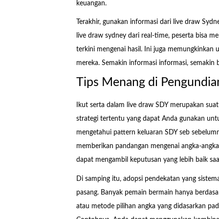
keuangan.
Terakhir, gunakan informasi dari live draw Sy
live draw sydney dari real-time, peserta bisa
terkini mengenai hasil. Ini juga memungkinkan 
mereka. Semakin informasi informasi, semakin b
Tips Menang di Pengundi
Ikut serta dalam live draw SDY merupakan su
strategi tertentu yang dapat Anda gunakan un
mengetahui pattern keluaran SDY seb sebelumn
memberikan pandangan mengenai angka-angka y
dapat mengambil keputusan yang lebih baik sa
Di samping itu, adopsi pendekatan yang sistem
pasang. Banyak pemain bermain hanya berdasa
atau metode pilihan angka yang didasarkan pa