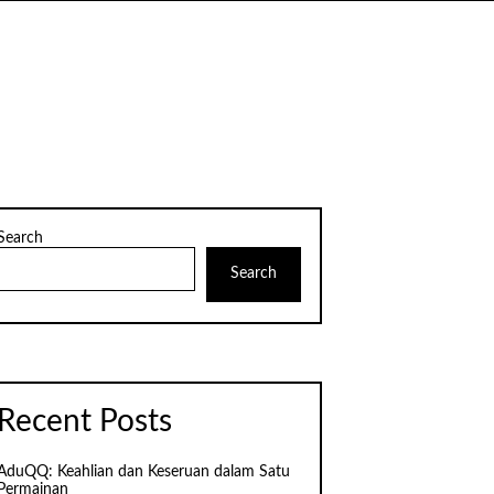
Search
Search
Recent Posts
AduQQ: Keahlian dan Keseruan dalam Satu
Permainan