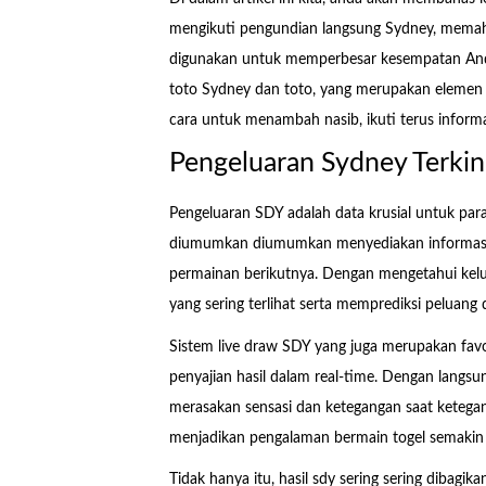
mengikuti pengundian langsung Sydney, memaha
digunakan untuk memperbesar kesempatan Anda.
toto Sydney dan toto, yang merupakan elemen k
cara untuk menambah nasib, ikuti terus informasi
Pengeluaran Sydney Terkin
Pengeluaran SDY adalah data krusial untuk para
diumumkan diumumkan menyediakan informasi 
permainan berikutnya. Dengan mengetahui kelua
yang sering terlihat serta memprediksi peluang
Sistem live draw SDY yang juga merupakan favo
penyajian hasil dalam real-time. Dengan langsun
merasakan sensasi dan ketegangan saat ketega
menjadikan pengalaman bermain togel semaki
Tidak hanya itu, hasil sdy sering sering dibagik