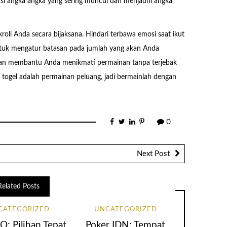
 angka angka yang sering muncul dan menjauhi angka
kroll Anda secara bijaksana. Hindari terbawa emosi saat ikut
untuk mengatur batasan pada jumlah yang akan Anda
 akan membantu Anda menikmati permainan tanpa terjebak
a togel adalah permainan peluang, jadi bermainlah dengan
0
Next Post
Related Posts
CATEGORIZED
UNCATEGORIZED
Q: Pilihan Tepat
Poker IDN: Tempat