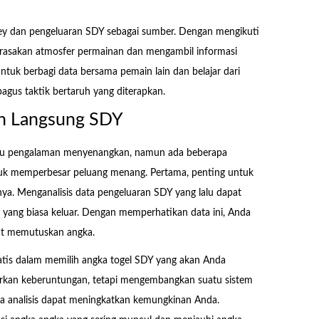
dney dan pengeluaran SDY sebagai sumber. Dengan mengikuti
 merasakan atmosfer permainan dan mengambil informasi
untuk berbagi data bersama pemain lain dan belajar dari
agus taktik bertaruh yang diterapkan.
an Langsung SDY
atu pengalaman menyenangkan, namun ada beberapa
tuk memperbesar peluang menang. Pertama, penting untuk
ya. Menganalisis data pengeluaran SDY yang lalu dapat
ang biasa keluar. Dengan memperhatikan data ini, Anda
at memutuskan angka.
atis dalam memilih angka togel SDY yang akan Anda
rkan keberuntungan, tetapi mengembangkan suatu sistem
da analisis dapat meningkatkan kemungkinan Anda.