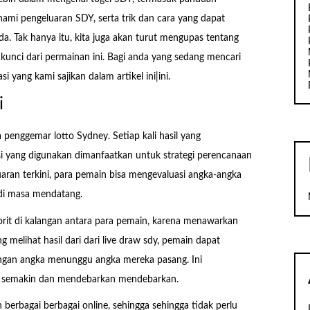
mi pengeluaran SDY, serta trik dan cara yang dapat
 Tak hanya itu, kita juga akan turut mengupas tentang
unci dari permainan ini. Bagi anda yang sedang mencari
 yang kami sajikan dalam artikel ini|ini.
i
 penggemar lotto Sydney. Setiap kali hasil yang
yang digunakan dimanfaatkan untuk strategi perencanaan
ran terkini, para pemain bisa mengevaluasi angka-angka
 di masa mendatang.
rit di kalangan antara para pemain, karena menawarkan
g melihat hasil dari dari live draw sdy, pemain dapat
ngan angka menunggu angka mereka pasang. Ini
n semakin dan mendebarkan mendebarkan.
an berbagai berbagai online, sehingga sehingga tidak perlu