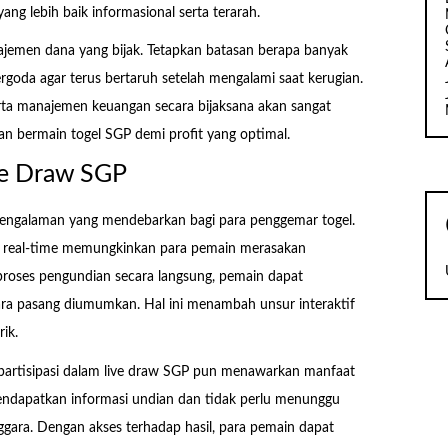
ng lebih baik informasional serta terarah.
najemen dana yang bijak. Tetapkan batasan berapa banyak
rgoda agar terus bertaruh setelah mengalami saat kerugian.
serta manajemen keuangan secara bijaksana akan sangat
bermain togel SGP demi profit yang optimal.
ve Draw SGP
engalaman yang mendebarkan bagi para penggemar togel.
ara real-time memungkinkan para pemain merasakan
roses pengundian secara langsung, pemain dapat
ra pasang diumumkan. Hal ini menambah unsur interaktif
ik.
artisipasi dalam live draw SGP pun menawarkan manfaat
endapatkan informasi undian dan tidak perlu menunggu
gara. Dengan akses terhadap hasil, para pemain dapat