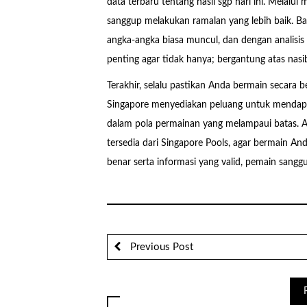
data terbaru tentang hasil sgp hari ini. Melalu
sanggup melakukan ramalan yang lebih baik. 
angka-angka biasa muncul, dan dengan analisis 
penting agar tidak hanya; bergantung atas nasib
Terakhir, selalu pastikan Anda bermain secara b
Singapore menyediakan peluang untuk mendapat
dalam pola permainan yang melampaui batas. A
tersedia dari Singapore Pools, agar bermain An
benar serta informasi yang valid, pemain sang
Previous Post