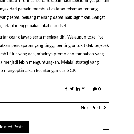
i memantau informasi serta rekapan hasil sebelumnya, pemain
Banyak dari pemain membuat catatan rekaman tentang
yang tepat, peluang menang dapat naik signifikan. Sangat
, tetapi menggunakan akal dan riset.
ertanggung jawab serta menjaga diri. Walaupun togel live
kan pendapatan yang tinggi, penting untuk tidak terjebak
mbil fitur yang ada, misalnya promo dan tambahan yang
da menjadi lebih menguntungkan. Melalui strategi yang
gup mengoptimalkan keuntungan dari SGP.
0
Next Post
Related Posts