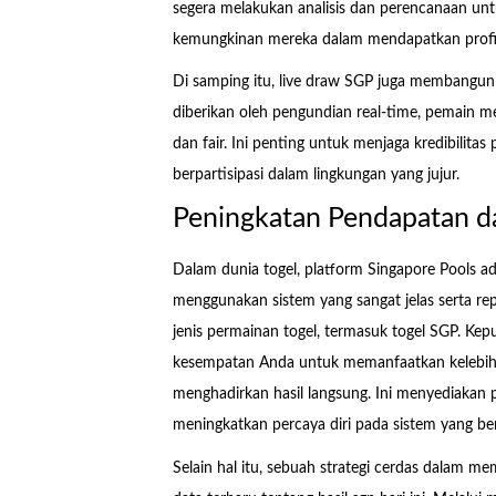
segera melakukan analisis dan perencanaan un
kemungkinan mereka dalam mendapatkan profi
Di samping itu, live draw SGP juga membangun 
diberikan oleh pengundian real-time, pemain m
dan fair. Ini penting untuk menjaga kredibilit
berpartisipasi dalam lingkungan yang jujur.
Peningkatan Pendapatan da
Dalam dunia togel, platform Singapore Pools a
menggunakan sistem yang sangat jelas serta re
jenis permainan togel, termasuk togel SGP. Ke
kesempatan Anda untuk memanfaatkan kelebiha
menghadirkan hasil langsung. Ini menyediakan p
meningkatkan percaya diri pada sistem yang be
Selain hal itu, sebuah strategi cerdas dalam 