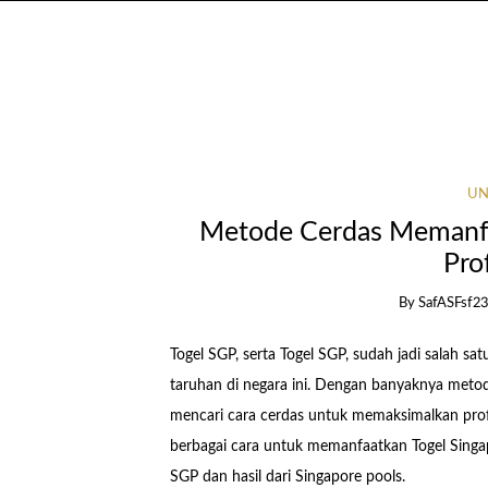
UN
Metode Cerdas Memanfa
Pro
By
SafASFsf2
Togel SGP, serta Togel SGP, sudah jadi salah s
taruhan di negara ini. Dengan banyaknya metod
mencari cara cerdas untuk memaksimalkan profit
berbagai cara untuk memanfaatkan Togel Singap
SGP dan hasil dari Singapore pools.