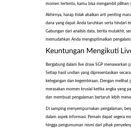
momen tertentu, kamu bisa mengambil pilihan ya
Akhirnya, harap tidak abaikan arti penting ma
dana yang dapat Anda taruhkan serta hindari te
Gabungan dari analisis data, berita mutakhir, 
memudahkan Anda mengoptimalkan pengalaman 
Keuntungan Mengikuti Li
Bergabung dalam live draw SGP menawarkan p
Setiap hasil undian yang dipresentasikan sec
ketegangan dan kegembiraan. Dengan melihat p
merasakan momen krusial ketika angka yang pa
dan membuat pengalaman bertaruh lebih menar
Di samping menyempurnakan pengalaman, berp
dalam aspek informasi. Pemain dapat segera m
hingga pengumuman resmi dari pihak penyeleng