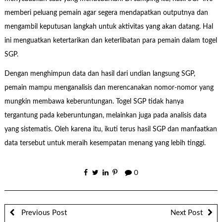
memberi peluang pemain agar segera mendapatkan outputnya dan
mengambil keputusan langkah untuk aktivitas yang akan datang. Hal
ini menguatkan ketertarikan dan keterlibatan para pemain dalam togel
SGP.
Dengan menghimpun data dan hasil dari undian langsung SGP,
pemain mampu menganalisis dan merencanakan nomor-nomor yang
mungkin membawa keberuntungan. Togel SGP tidak hanya
tergantung pada keberuntungan, melainkan juga pada analisis data
yang sistematis. Oleh karena itu, ikuti terus hasil SGP dan manfaatkan
data tersebut untuk meraih kesempatan menang yang lebih tinggi.
0
Previous Post
Next Post