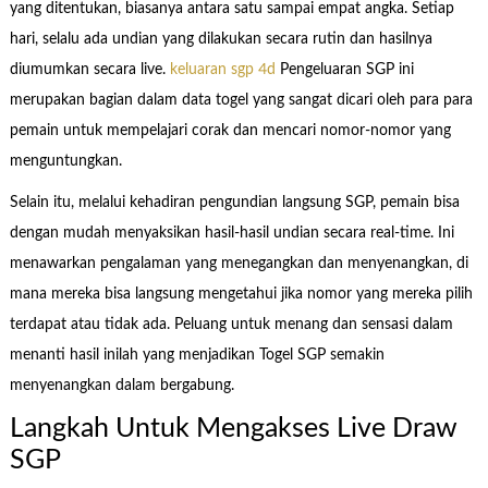
yang ditentukan, biasanya antara satu sampai empat angka. Setiap
hari, selalu ada undian yang dilakukan secara rutin dan hasilnya
diumumkan secara live.
keluaran sgp 4d
Pengeluaran SGP ini
merupakan bagian dalam data togel yang sangat dicari oleh para para
pemain untuk mempelajari corak dan mencari nomor-nomor yang
menguntungkan.
Selain itu, melalui kehadiran pengundian langsung SGP, pemain bisa
dengan mudah menyaksikan hasil-hasil undian secara real-time. Ini
menawarkan pengalaman yang menegangkan dan menyenangkan, di
mana mereka bisa langsung mengetahui jika nomor yang mereka pilih
terdapat atau tidak ada. Peluang untuk menang dan sensasi dalam
menanti hasil inilah yang menjadikan Togel SGP semakin
menyenangkan dalam bergabung.
Langkah Untuk Mengakses Live Draw
SGP