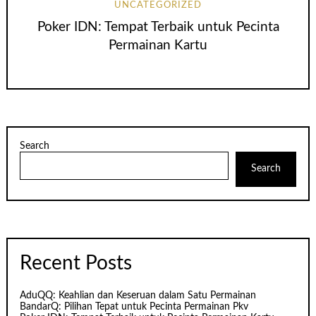
UNCATEGORIZED
Poker IDN: Tempat Terbaik untuk Pecinta
Permainan Kartu
Search
Search
Recent Posts
AduQQ: Keahlian dan Keseruan dalam Satu Permainan
BandarQ: Pilihan Tepat untuk Pecinta Permainan Pkv