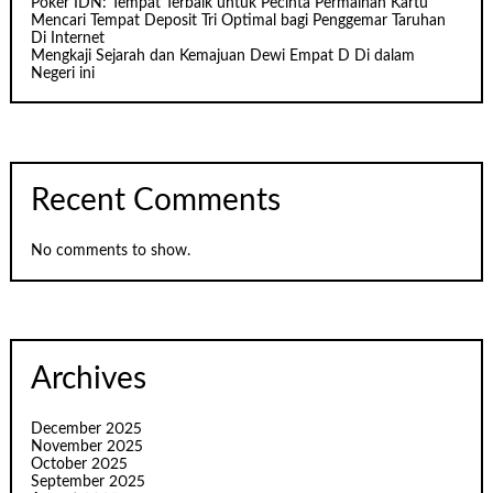
Poker IDN: Tempat Terbaik untuk Pecinta Permainan Kartu
Mencari Tempat Deposit Tri Optimal bagi Penggemar Taruhan
Di Internet
Mengkaji Sejarah dan Kemajuan Dewi Empat D Di dalam
Negeri ini
Recent Comments
No comments to show.
Archives
December 2025
November 2025
October 2025
September 2025