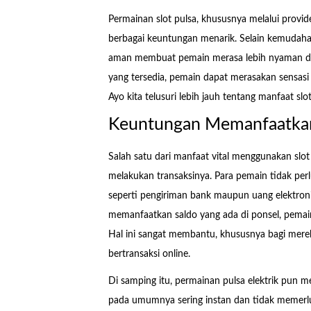
Permainan slot pulsa, khususnya melalui provid
berbagai keuntungan menarik. Selain kemudaha
aman membuat pemain merasa lebih nyaman dan 
yang tersedia, pemain dapat merasakan sensa
Ayo kita telusuri lebih jauh tentang manfaat slo
Keuntungan Memanfaatkan 
Salah satu dari manfaat vital menggunakan slo
melakukan transaksinya. Para pemain tidak pe
seperti pengiriman bank maupun uang elektronik
memanfaatkan saldo yang ada di ponsel, pemai
Hal ini sangat membantu, khususnya bagi mereka
bertransaksi online.
Di samping itu, permainan pulsa elektrik pun m
pada umumnya sering instan dan tidak memerlu