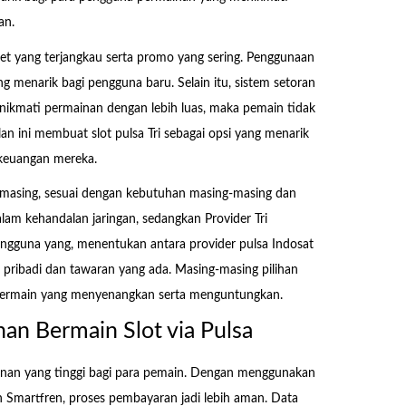
an.
ernet yang terjangkau serta promo yang sering. Penggunaan
g menarik bagi pengguna baru. Selain itu, sistem setoran
ikmati permainan dengan lebih luas, maka pemain tidak
an ini membuat slot pulsa Tri sebagai opsi yang menarik
keuangan mereka.
g-masing, sesuai dengan kebutuhan masing-masing dan
alam kehandalan jaringan, sedangkan Provider Tri
pengguna yang, menentukan antara provider pulsa Indosat
 pribadi dan tawaran yang ada. Masing-masing pilihan
 bermain yang menyenangkan serta menguntungkan.
an Bermain Slot via Pulsa
anan yang tinggi bagi para pemain. Dengan menggunakan
an Smartfren, proses pembayaran jadi lebih aman. Data