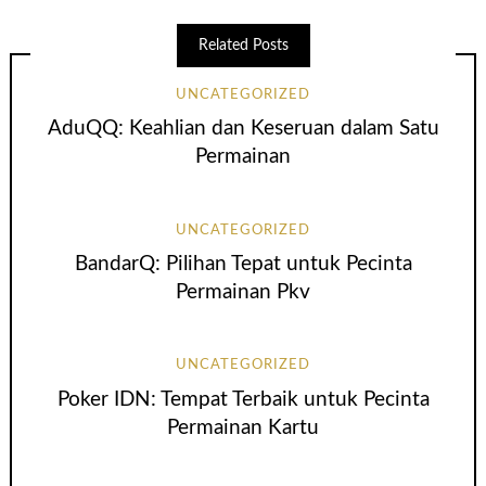
Related Posts
UNCATEGORIZED
AduQQ: Keahlian dan Keseruan dalam Satu
Permainan
UNCATEGORIZED
BandarQ: Pilihan Tepat untuk Pecinta
Permainan Pkv
UNCATEGORIZED
Poker IDN: Tempat Terbaik untuk Pecinta
Permainan Kartu