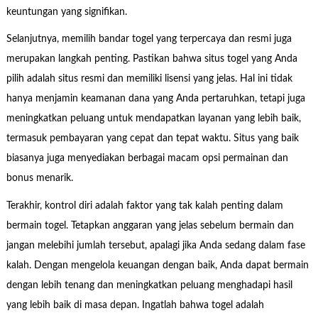
keuntungan yang signifikan.
Selanjutnya, memilih bandar togel yang terpercaya dan resmi juga
merupakan langkah penting. Pastikan bahwa situs togel yang Anda
pilih adalah situs resmi dan memiliki lisensi yang jelas. Hal ini tidak
hanya menjamin keamanan dana yang Anda pertaruhkan, tetapi juga
meningkatkan peluang untuk mendapatkan layanan yang lebih baik,
termasuk pembayaran yang cepat dan tepat waktu. Situs yang baik
biasanya juga menyediakan berbagai macam opsi permainan dan
bonus menarik.
Terakhir, kontrol diri adalah faktor yang tak kalah penting dalam
bermain togel. Tetapkan anggaran yang jelas sebelum bermain dan
jangan melebihi jumlah tersebut, apalagi jika Anda sedang dalam fase
kalah. Dengan mengelola keuangan dengan baik, Anda dapat bermain
dengan lebih tenang dan meningkatkan peluang menghadapi hasil
yang lebih baik di masa depan. Ingatlah bahwa togel adalah