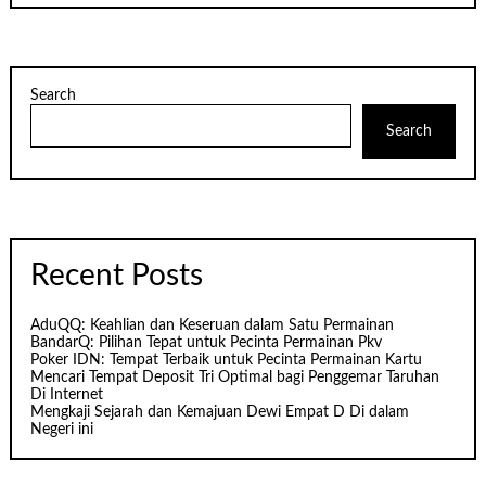
Search
Search
Recent Posts
AduQQ: Keahlian dan Keseruan dalam Satu Permainan
BandarQ: Pilihan Tepat untuk Pecinta Permainan Pkv
Poker IDN: Tempat Terbaik untuk Pecinta Permainan Kartu
Mencari Tempat Deposit Tri Optimal bagi Penggemar Taruhan
Di Internet
Mengkaji Sejarah dan Kemajuan Dewi Empat D Di dalam
Negeri ini