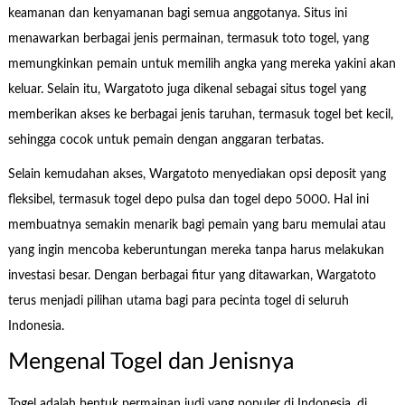
keamanan dan kenyamanan bagi semua anggotanya. Situs ini
menawarkan berbagai jenis permainan, termasuk toto togel, yang
memungkinkan pemain untuk memilih angka yang mereka yakini akan
keluar. Selain itu, Wargatoto juga dikenal sebagai situs togel yang
memberikan akses ke berbagai jenis taruhan, termasuk togel bet kecil,
sehingga cocok untuk pemain dengan anggaran terbatas.
Selain kemudahan akses, Wargatoto menyediakan opsi deposit yang
fleksibel, termasuk togel depo pulsa dan togel depo 5000. Hal ini
membuatnya semakin menarik bagi pemain yang baru memulai atau
yang ingin mencoba keberuntungan mereka tanpa harus melakukan
investasi besar. Dengan berbagai fitur yang ditawarkan, Wargatoto
terus menjadi pilihan utama bagi para pecinta togel di seluruh
Indonesia.
Mengenal Togel dan Jenisnya
Togel adalah bentuk permainan judi yang populer di Indonesia, di