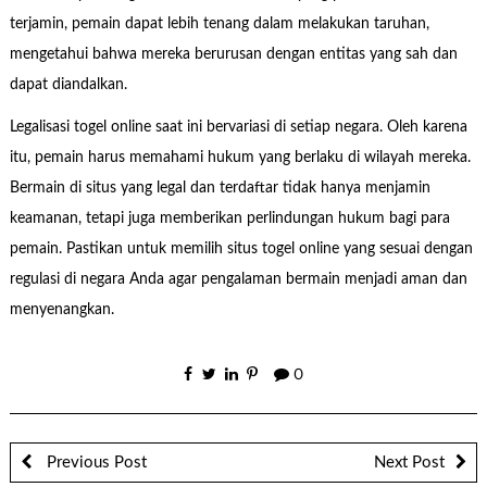
terjamin, pemain dapat lebih tenang dalam melakukan taruhan,
mengetahui bahwa mereka berurusan dengan entitas yang sah dan
dapat diandalkan.
Legalisasi togel online saat ini bervariasi di setiap negara. Oleh karena
itu, pemain harus memahami hukum yang berlaku di wilayah mereka.
Bermain di situs yang legal dan terdaftar tidak hanya menjamin
keamanan, tetapi juga memberikan perlindungan hukum bagi para
pemain. Pastikan untuk memilih situs togel online yang sesuai dengan
regulasi di negara Anda agar pengalaman bermain menjadi aman dan
menyenangkan.
0
Previous Post
Next Post