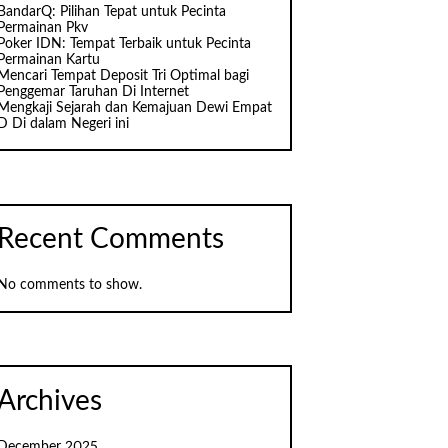
BandarQ: Pilihan Tepat untuk Pecinta
Permainan Pkv
Poker IDN: Tempat Terbaik untuk Pecinta
Permainan Kartu
Mencari Tempat Deposit Tri Optimal bagi
Penggemar Taruhan Di Internet
Mengkaji Sejarah dan Kemajuan Dewi Empat
D Di dalam Negeri ini
Recent Comments
No comments to show.
Archives
December 2025