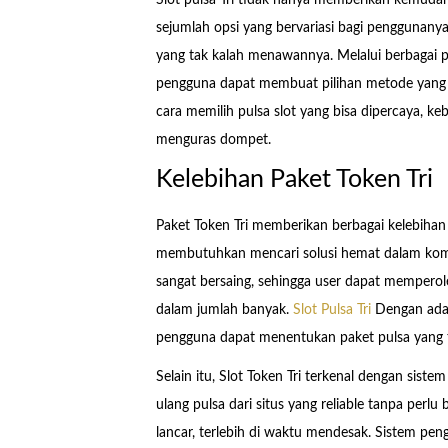
Slot pulsa Tri tidak hanya memberikan kemuda
sejumlah opsi yang bervariasi bagi penggunanya 
yang tak kalah menawannya. Melalui berbagai pi
pengguna dapat membuat pilihan metode yang s
cara memilih pulsa slot yang bisa dipercaya, k
menguras dompet.
Kelebihan Paket Token Tri
Paket Token Tri memberikan berbagai kelebihan
membutuhkan mencari solusi hemat dalam komu
sangat bersaing, sehingga user dapat memper
dalam jumlah banyak.
Slot Pulsa Tri
Dengan adan
pengguna dapat menentukan paket pulsa yang t
Selain itu, Slot Token Tri terkenal dengan sist
ulang pulsa dari situs yang reliable tanpa perl
lancar, terlebih di waktu mendesak. Sistem pen