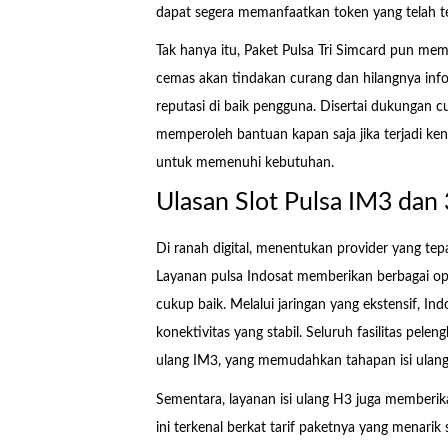
dapat segera memanfaatkan token yang telah te
Tak hanya itu, Paket Pulsa Tri Simcard pun me
cemas akan tindakan curang dan hilangnya informa
reputasi di baik pengguna. Disertai dukungan c
memperoleh bantuan kapan saja jika terjadi kend
untuk memenuhi kebutuhan.
Ulasan Slot Pulsa IM3 dan 
Di ranah digital, menentukan provider yang tep
Layanan pulsa Indosat memberikan berbagai ops
cukup baik. Melalui jaringan yang ekstensif, 
konektivitas yang stabil. Seluruh fasilitas pele
ulang IM3, yang memudahkan tahapan isi ulang 
Sementara, layanan isi ulang H3 juga memberika
ini terkenal berkat tarif paketnya yang menarik