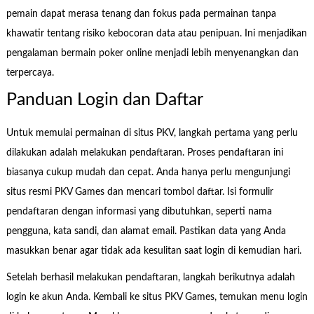
pemain dapat merasa tenang dan fokus pada permainan tanpa
khawatir tentang risiko kebocoran data atau penipuan. Ini menjadikan
pengalaman bermain poker online menjadi lebih menyenangkan dan
terpercaya.
Panduan Login dan Daftar
Untuk memulai permainan di situs PKV, langkah pertama yang perlu
dilakukan adalah melakukan pendaftaran. Proses pendaftaran ini
biasanya cukup mudah dan cepat. Anda hanya perlu mengunjungi
situs resmi PKV Games dan mencari tombol daftar. Isi formulir
pendaftaran dengan informasi yang dibutuhkan, seperti nama
pengguna, kata sandi, dan alamat email. Pastikan data yang Anda
masukkan benar agar tidak ada kesulitan saat login di kemudian hari.
Setelah berhasil melakukan pendaftaran, langkah berikutnya adalah
login ke akun Anda. Kembali ke situs PKV Games, temukan menu login