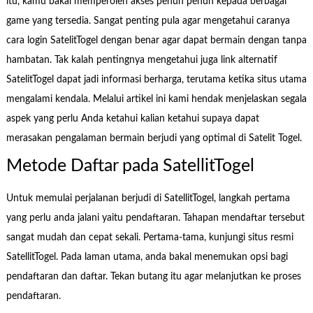
itu, kamu bakal memperoleh akses penuh penuh kepada berbagai
game yang tersedia. Sangat penting pula agar mengetahui caranya
cara login SatelitTogel dengan benar agar dapat bermain dengan tanpa
hambatan. Tak kalah pentingnya mengetahui juga link alternatif
SatelitTogel dapat jadi informasi berharga, terutama ketika situs utama
mengalami kendala. Melalui artikel ini kami hendak menjelaskan segala
aspek yang perlu Anda ketahui kalian ketahui supaya dapat
merasakan pengalaman bermain berjudi yang optimal di Satelit Togel.
Metode Daftar pada SatellitTogel
Untuk memulai perjalanan berjudi di SatellitTogel, langkah pertama
yang perlu anda jalani yaitu pendaftaran. Tahapan mendaftar tersebut
sangat mudah dan cepat sekali. Pertama-tama, kunjungi situs resmi
SatellitTogel. Pada laman utama, anda bakal menemukan opsi bagi
pendaftaran dan daftar. Tekan butang itu agar melanjutkan ke proses
pendaftaran.