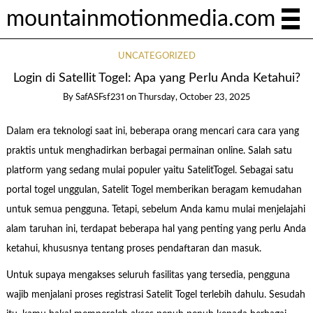
mountainmotionmedia.com
UNCATEGORIZED
Login di Satellit Togel: Apa yang Perlu Anda Ketahui?
By
SafASFsf231
on
Thursday, October 23, 2025
Dalam era teknologi saat ini, beberapa orang mencari cara cara yang
praktis untuk menghadirkan berbagai permainan online. Salah satu
platform yang sedang mulai populer yaitu SatelitTogel. Sebagai satu
portal togel unggulan, Satelit Togel memberikan beragam kemudahan
untuk semua pengguna. Tetapi, sebelum Anda kamu mulai menjelajahi
alam taruhan ini, terdapat beberapa hal yang penting yang perlu Anda
ketahui, khususnya tentang proses pendaftaran dan masuk.
Untuk supaya mengakses seluruh fasilitas yang tersedia, pengguna
wajib menjalani proses registrasi Satelit Togel terlebih dahulu. Sesudah