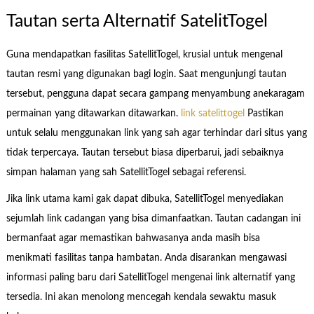
Tautan serta Alternatif SatelitTogel
Guna mendapatkan fasilitas SatellitTogel, krusial untuk mengenal
tautan resmi yang digunakan bagi login. Saat mengunjungi tautan
tersebut, pengguna dapat secara gampang menyambung anekaragam
permainan yang ditawarkan ditawarkan.
link satelittogel
Pastikan
untuk selalu menggunakan link yang sah agar terhindar dari situs yang
tidak terpercaya. Tautan tersebut biasa diperbarui, jadi sebaiknya
simpan halaman yang sah SatellitTogel sebagai referensi.
Jika link utama kami gak dapat dibuka, SatellitTogel menyediakan
sejumlah link cadangan yang bisa dimanfaatkan. Tautan cadangan ini
bermanfaat agar memastikan bahwasanya anda masih bisa
menikmati fasilitas tanpa hambatan. Anda disarankan mengawasi
informasi paling baru dari SatellitTogel mengenai link alternatif yang
tersedia. Ini akan menolong mencegah kendala sewaktu masuk