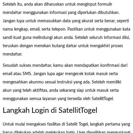
Setelah itu, anda akan diharuskan untuk menginput formulir
mendaftar menggunakan informasi yang diperlukan dibutuhkan.
Jangan lupa untuk memasukkan data yang akurat serta benar, seperti
nama lengkap, email, serta telepon. Pastikan untuk menggunakan kata
sandi kuat guna melindungi akun anda. Setelah seluruh informasi diisi,
teruskan dengan menekan butang daftar untuk mengakhiri proses
mendaftar.
Sesudah sukses mendaftar, kamu akan mendapatkan konfirmasi dari
email atau SMS. Jangan lupa agar mengecek kotak masuk serta
mengesahkan akunmu sesuai instruksi yang ada. Setelah memiliki
akun yang telah aktifitas, anda sekarang siap untuk masuk serta
menggunakan semua layanan yang tersedia oleh SatellitTogel.
Langkah Login di SatellitTogel
Untuk mulai mengakses fasilitas di Satelit Togel, langkah pertama yang
harus dilakukan adalah melakukan login. User diwajibkan mengunjungi