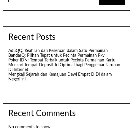
Recent Posts
AduQQ: Keahlian dan Keseruan dalam Satu Permainan
BandarQ: Pilihan Tepat untuk Pecinta Permainan Pkv
Poker IDN: Tempat Terbaik untuk Pecinta Permainan Kartu
Mencari Tempat Deposit Tri Optimal bagi Penggemar Taruhan
Di Internet
Mengkaji Sejarah dan Kemajuan Dewi Empat D Di dalam
Negeri ini
Recent Comments
No comments to show.