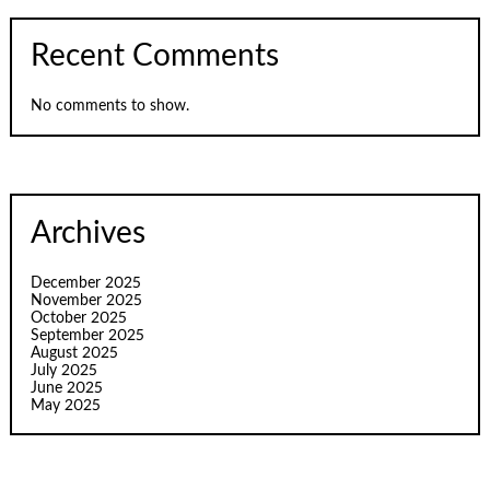
Recent Comments
No comments to show.
Archives
December 2025
November 2025
October 2025
September 2025
August 2025
July 2025
June 2025
May 2025