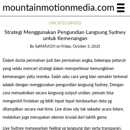
mountainmotionmedia.com
UNCATEGORIZED
Strategi Menggunakan Pengundian Langsung Sydney
untuk Kemenangan
By
SafASFsf231
on
Friday, October 3, 2025
Dalam dunia permainan judi dan permainan angka, beberapa petaruh
yang selalu mencari strategi dalam memperbesar kemungkinan
kemenangan yaitu mereka. Salah satu cara yang kian semakin terkenal
adalah dengan menggunakan pengundian langsung Sydney. Dengan
cara menyaksikan secara langsung output undian, pemain bisa
mengambil tindakan yg lebih tepat tepat berdasarkan data yg
ditampilkan secara real-time. Live draw sdy tak sekadar acara lotere,
melainkan juga merupakan elemen krusial dari taktik game.
Live Sydney menawarkan feeling yg langsung dan serta transparan,