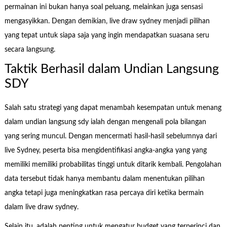
permainan ini bukan hanya soal peluang, melainkan juga sensasi
mengasyikkan. Dengan demikian, live draw sydney menjadi pilihan
yang tepat untuk siapa saja yang ingin mendapatkan suasana seru
secara langsung.
Taktik Berhasil dalam Undian Langsung
SDY
Salah satu strategi yang dapat menambah kesempatan untuk menang
dalam undian langsung sdy ialah dengan mengenali pola bilangan
yang sering muncul. Dengan mencermati hasil-hasil sebelumnya dari
live Sydney, peserta bisa mengidentifikasi angka-angka yang yang
memiliki memiliki probabilitas tinggi untuk ditarik kembali. Pengolahan
data tersebut tidak hanya membantu dalam menentukan pilihan
angka tetapi juga meningkatkan rasa percaya diri ketika bermain
dalam live draw sydney.
Selain itu, adalah penting untuk mengatur budget yang terperinci dan