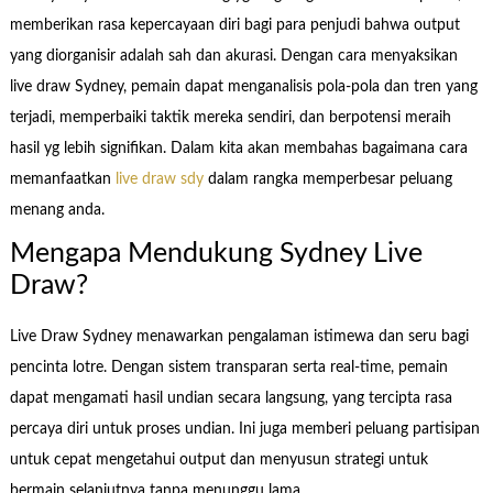
memberikan rasa kepercayaan diri bagi para penjudi bahwa output
yang diorganisir adalah sah dan akurasi. Dengan cara menyaksikan
live draw Sydney, pemain dapat menganalisis pola-pola dan tren yang
terjadi, memperbaiki taktik mereka sendiri, dan berpotensi meraih
hasil yg lebih signifikan. Dalam kita akan membahas bagaimana cara
memanfaatkan
live draw sdy
dalam rangka memperbesar peluang
menang anda.
Mengapa Mendukung Sydney Live
Draw?
Live Draw Sydney menawarkan pengalaman istimewa dan seru bagi
pencinta lotre. Dengan sistem transparan serta real-time, pemain
dapat mengamati hasil undian secara langsung, yang tercipta rasa
percaya diri untuk proses undian. Ini juga memberi peluang partisipan
untuk cepat mengetahui output dan menyusun strategi untuk
bermain selanjutnya tanpa menunggu lama.