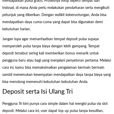
mendapatkan pulsa gratis. Prosesnya mirip seperti tempat dari
Indosat, di mana Anda perlu melakukan pendaftaran serta mengikuti
petunjuk yang diberikan. Dengan sedikit keberuntungan, Anda bisa
mendapatkan daya cuma-cuma yang dapat bisa digunakan demi
kebutuhan harian.
Jangan lupa agar memanfaatkan tempat deposit pulsa supaya
memperoleh pulsa tanpa biaya dengan lebih gampang. Tempat
deposit tersebut sering kali memberikan bonus menarik untuk
pengguna baru atau bagi yang menjalani penyetoran pertama. Melalui
cara ini, kamu bisa memaksimalkan pengalaman bermain bermain
sambil menemukan kesempatan mendapatkan daya tanpa biaya yang
bisa menolong memenuhi kebutuhan kebutuhan Anda.
Deposit serta Isi Ulang Tri
Pengguna Tri kini punya cara simple dalam hal mengisi pulsa via slot
deposit. Melalui cara ini, user dapat top up pulsa tanpa kesulitan,