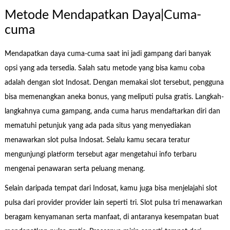
Metode Mendapatkan Daya|Cuma-
cuma
Mendapatkan daya cuma-cuma saat ini jadi gampang dari banyak
opsi yang ada tersedia. Salah satu metode yang bisa kamu coba
adalah dengan slot Indosat. Dengan memakai slot tersebut, pengguna
bisa memenangkan aneka bonus, yang meliputi pulsa gratis. Langkah-
langkahnya cuma gampang, anda cuma harus mendaftarkan diri dan
mematuhi petunjuk yang ada pada situs yang menyediakan
menawarkan slot pulsa Indosat. Selalu kamu secara teratur
mengunjungi platform tersebut agar mengetahui info terbaru
mengenai penawaran serta peluang menang.
Selain daripada tempat dari Indosat, kamu juga bisa menjelajahi slot
pulsa dari provider provider lain seperti tri. Slot pulsa tri menawarkan
beragam kenyamanan serta manfaat, di antaranya kesempatan buat