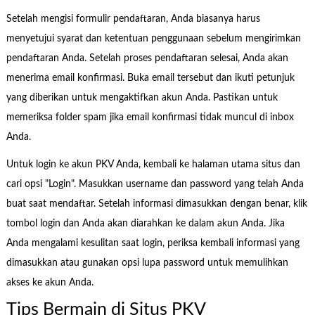
Setelah mengisi formulir pendaftaran, Anda biasanya harus
menyetujui syarat dan ketentuan penggunaan sebelum mengirimkan
pendaftaran Anda. Setelah proses pendaftaran selesai, Anda akan
menerima email konfirmasi. Buka email tersebut dan ikuti petunjuk
yang diberikan untuk mengaktifkan akun Anda. Pastikan untuk
memeriksa folder spam jika email konfirmasi tidak muncul di inbox
Anda.
Untuk login ke akun PKV Anda, kembali ke halaman utama situs dan
cari opsi "Login". Masukkan username dan password yang telah Anda
buat saat mendaftar. Setelah informasi dimasukkan dengan benar, klik
tombol login dan Anda akan diarahkan ke dalam akun Anda. Jika
Anda mengalami kesulitan saat login, periksa kembali informasi yang
dimasukkan atau gunakan opsi lupa password untuk memulihkan
akses ke akun Anda.
Tips Bermain di Situs PKV