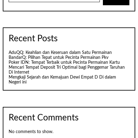
Recent Posts
AduQQ: Keahlian dan Keseruan dalam Satu Permainan
BandarQ: Pilihan Tepat untuk Pecinta Permainan Pkv
Poker IDN: Tempat Terbaik untuk Pecinta Permainan Kartu
Mencari Tempat Deposit Tri Optimal bagi Penggemar Taruhan
Di Internet
Mengkaji Sejarah dan Kemajuan Dewi Empat D Di dalam
Negeri ini
Recent Comments
No comments to show.