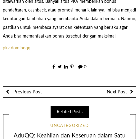
ditawarkan oleh situs. Banyak situs PKV memberikan bonus
pendaftaran, cashback, atau promosi menarik lainnya. Ini bisa menjadi
keuntungan tambahan yang membantu Anda dalam bermain. Namun,
pastikan untuk membaca syarat dan ketentuan yang berlaku agar
Anda bisa memanfaatkan bonus tersebut dengan maksimal.
pkv dominoqq
0
Previous Post
Next Post
Related Posts
UNCATEGORIZED
AduQQ: Keahlian dan Keseruan dalam Satu