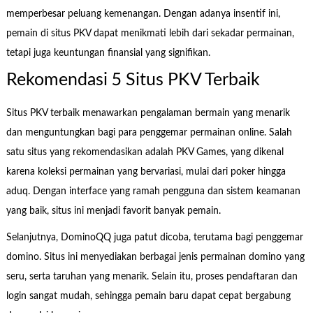
memperbesar peluang kemenangan. Dengan adanya insentif ini,
pemain di situs PKV dapat menikmati lebih dari sekadar permainan,
tetapi juga keuntungan finansial yang signifikan.
Rekomendasi 5 Situs PKV Terbaik
Situs PKV terbaik menawarkan pengalaman bermain yang menarik
dan menguntungkan bagi para penggemar permainan online. Salah
satu situs yang rekomendasikan adalah PKV Games, yang dikenal
karena koleksi permainan yang bervariasi, mulai dari poker hingga
aduq. Dengan interface yang ramah pengguna dan sistem keamanan
yang baik, situs ini menjadi favorit banyak pemain.
Selanjutnya, DominoQQ juga patut dicoba, terutama bagi penggemar
domino. Situs ini menyediakan berbagai jenis permainan domino yang
seru, serta taruhan yang menarik. Selain itu, proses pendaftaran dan
login sangat mudah, sehingga pemain baru dapat cepat bergabung