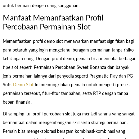
untuk bermain dengen uang sungguhan.
Manfaat Memanfaatkan Profil
Percobaan Permainan Slot
Memanfaatkan profil demo slot menawarkan manfaat signifikan bagi
para petaruh yang ingin mengetahui beragam permainan tanpa risiko
kehilangan uang. Dengan profil demo, pemain bisa mencoba berbagai
tipe slot seperti Permainan Percobaan Sweet Bonanza dan banyak
jenis permainan lainnya dari penyedia seperti Pragmatic Play dan PG
Soft.
Demo Slot
Ini memungkinkan pemain untuk mengerti proses
permainan tersebut, fitur-fitur tambahan, serta RTP dengan tanpa
beban finansial.
Di samping itu, profil percobaan slot juga menjadi sarana yang sangat
bermanfaat dalam mengembangkan skill serta strategi permainan.
Pemain bisa mengeksplorasi beragam kombinasi-kombinasi yang