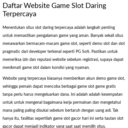
Daftar Website Game Slot Daring
Terpercaya
Menentukan situs slot daring terpercaya adalah langkah penting
untuk memastikan pengalaman game yang aman. Banyak sekali situs
menawarkan bermacam-macam game slot, seperti demo slot dan slot
pragmatic dari developer terkenal seperti PG Soft. Pastikan untuk
memeriksa izin dan reputasi website sebelum registrasi, supaya dapat
menikmati game slot dalam kondisi yang nyaman.
Website yang terpercaya biasanya memberikan akun demo game slot,
sehingga pemain dapat mencoba berbagai game slot game gratis
tanpa perlu harus mengeluarkan dana. Ini adalah adalah kesempatan
untuk untuk mengenal bagaimana kerja permainan dan mengetahui
mana paling paling disukai sebelum bertaruh dengan uang asli. Tak
hanya itu, fasilitas sepertilah game slot gacor hari ini serta tautan slot
gacor dapat menjadi indikator yang saat saat memilih situs.