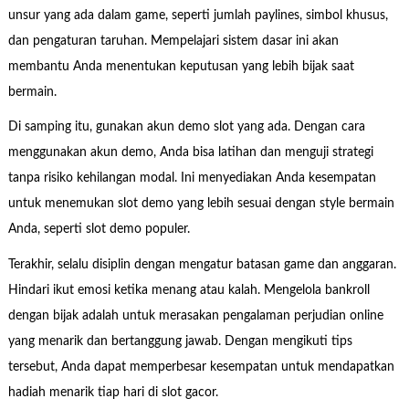
unsur yang ada dalam game, seperti jumlah paylines, simbol khusus,
dan pengaturan taruhan. Mempelajari sistem dasar ini akan
membantu Anda menentukan keputusan yang lebih bijak saat
bermain.
Di samping itu, gunakan akun demo slot yang ada. Dengan cara
menggunakan akun demo, Anda bisa latihan dan menguji strategi
tanpa risiko kehilangan modal. Ini menyediakan Anda kesempatan
untuk menemukan slot demo yang lebih sesuai dengan style bermain
Anda, seperti slot demo populer.
Terakhir, selalu disiplin dengan mengatur batasan game dan anggaran.
Hindari ikut emosi ketika menang atau kalah. Mengelola bankroll
dengan bijak adalah untuk merasakan pengalaman perjudian online
yang menarik dan bertanggung jawab. Dengan mengikuti tips
tersebut, Anda dapat memperbesar kesempatan untuk mendapatkan
hadiah menarik tiap hari di slot gacor.