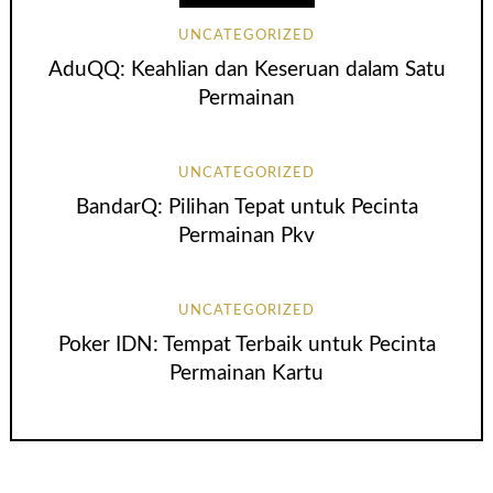
UNCATEGORIZED
AduQQ: Keahlian dan Keseruan dalam Satu
Permainan
UNCATEGORIZED
BandarQ: Pilihan Tepat untuk Pecinta
Permainan Pkv
UNCATEGORIZED
Poker IDN: Tempat Terbaik untuk Pecinta
Permainan Kartu