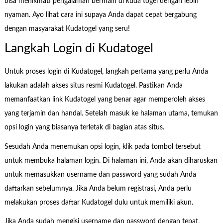
bisa menikmati pengalaman bermain di kuda togel dengan lebih
nyaman. Ayo lihat cara ini supaya Anda dapat cepat bergabung
dengan masyarakat Kudatogel yang seru!
Langkah Login di Kudatogel
Untuk proses login di Kudatogel, langkah pertama yang perlu Anda
lakukan adalah akses situs resmi Kudatogel. Pastikan Anda
memanfaatkan link Kudatogel yang benar agar memperoleh akses
yang terjamin dan handal. Setelah masuk ke halaman utama, temukan
opsi login yang biasanya terletak di bagian atas situs.
Sesudah Anda menemukan opsi login, klik pada tombol tersebut
untuk membuka halaman login. Di halaman ini, Anda akan diharuskan
untuk memasukkan username dan password yang sudah Anda
daftarkan sebelumnya. Jika Anda belum registrasi, Anda perlu
melakukan proses daftar Kudatogel dulu untuk memiliki akun.
Jika Anda sudah mengisi username dan password dengan tepat,