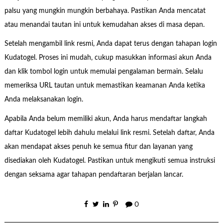
palsu yang mungkin mungkin berbahaya. Pastikan Anda mencatat
atau menandai tautan ini untuk kemudahan akses di masa depan.
Setelah mengambil link resmi, Anda dapat terus dengan tahapan login
Kudatogel. Proses ini mudah, cukup masukkan informasi akun Anda
dan klik tombol login untuk memulai pengalaman bermain. Selalu
memeriksa URL tautan untuk memastikan keamanan Anda ketika
Anda melaksanakan login.
Apabila Anda belum memiliki akun, Anda harus mendaftar langkah
daftar Kudatogel lebih dahulu melalui link resmi. Setelah daftar, Anda
akan mendapat akses penuh ke semua fitur dan layanan yang
disediakan oleh Kudatogel. Pastikan untuk mengikuti semua instruksi
dengan seksama agar tahapan pendaftaran berjalan lancar.
0