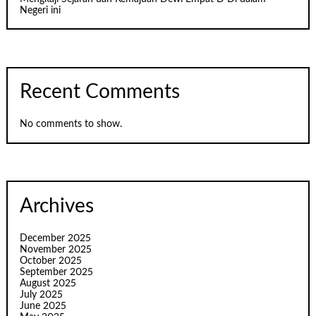
Negeri ini
Recent Comments
No comments to show.
Archives
December 2025
November 2025
October 2025
September 2025
August 2025
July 2025
June 2025