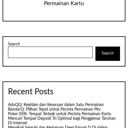
Permainan Kartu
Search
Search
Recent Posts
AduQQ: Keahlian dan Keseruan dalam Satu Permainan
BandarQ: Pilihan Tepat untuk Pecinta Permainan Pkv
Poker IDN: Tempat Terbaik untuk Pecinta Permainan Kartu
Mencari Tempat Deposit Tri Optimal bagi Penggemar Taruhan
Di Internet
Mengkaji Sejarah dan Kemajuan Dewi Empat D Di dalam