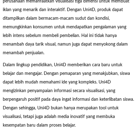
perusahaan memanfaatkan visualisasi tiga dimensi untuk membuat
iklan yang menarik dan interaktif. Dengan Uni4D, produk dapat
ditampilkan dalam bermacam-macam sudut dan kondisi,
memungkinkan konsumen untuk mendapatkan pengalaman yang
lebih intens sebelum membeli pembelian. Hal ini tidak hanya
menambah daya tarik visual, namun juga dapat menyokong dalam
menambah penjualan.
Dalam lingkup pendidikan, Uni4D memberikan cara baru untuk
belajar dan mengajar. Dengan pemaparan yang menakjubkan, siswa
dapat lebih mudah memahami ide yang kompleks. Uni4D
mengizinkan penyampaian informasi secara visualisasi, yang
berpengaruh positif pada daya ingat informasi dan keterlibatan siswa.
Dengan sehingga, Uni4D bukan hanya merupakan tool untuk
visualisasi, tetapi juga adalah media inovatif yang membuka
kesempatan baru dalam proses belajar.