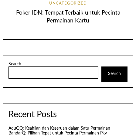
UNCATEGORIZED
Poker IDN: Tempat Terbaik untuk Pecinta
Permainan Kartu
Search
Search
Recent Posts
AduQQ: Keahlian dan Keseruan dalam Satu Permainan
BandarQ: Pilihan Tepat untuk Pecinta Permainan Pkv