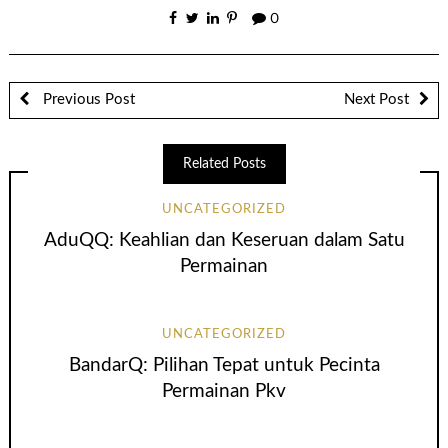
0
Previous Post
Next Post
Related Posts
UNCATEGORIZED
AduQQ: Keahlian dan Keseruan dalam Satu
Permainan
UNCATEGORIZED
BandarQ: Pilihan Tepat untuk Pecinta
Permainan Pkv