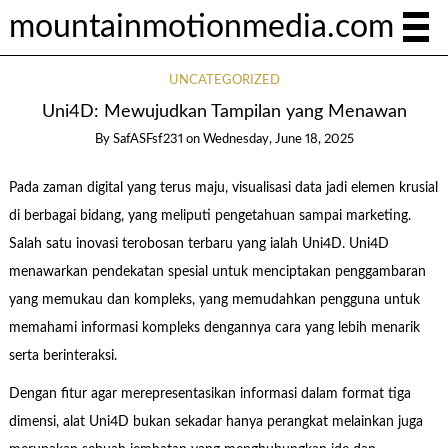
mountainmotionmedia.com
UNCATEGORIZED
Uni4D: Mewujudkan Tampilan yang Menawan
By
SafASFsf231
on
Wednesday, June 18, 2025
Pada zaman digital yang terus maju, visualisasi data jadi elemen krusial
di berbagai bidang, yang meliputi pengetahuan sampai marketing.
Salah satu inovasi terobosan terbaru yang ialah Uni4D. Uni4D
menawarkan pendekatan spesial untuk menciptakan penggambaran
yang memukau dan kompleks, yang memudahkan pengguna untuk
memahami informasi kompleks dengannya cara yang lebih menarik
serta berinteraksi.
Dengan fitur agar merepresentasikan informasi dalam format tiga
dimensi, alat Uni4D bukan sekadar hanya perangkat melainkan juga