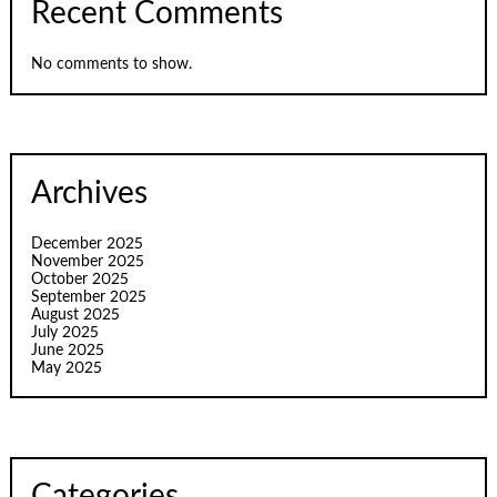
Recent Comments
No comments to show.
Archives
December 2025
November 2025
October 2025
September 2025
August 2025
July 2025
June 2025
May 2025
Categories