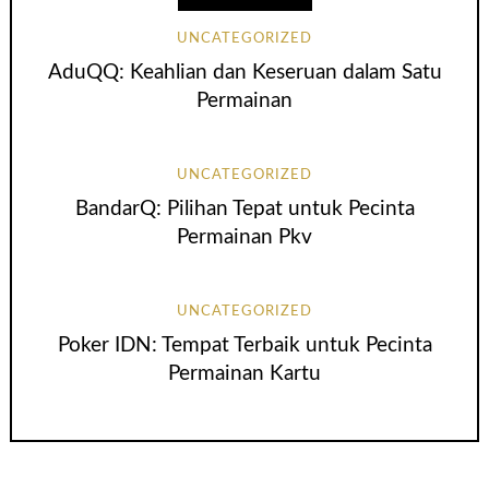
UNCATEGORIZED
AduQQ: Keahlian dan Keseruan dalam Satu
Permainan
UNCATEGORIZED
BandarQ: Pilihan Tepat untuk Pecinta
Permainan Pkv
UNCATEGORIZED
Poker IDN: Tempat Terbaik untuk Pecinta
Permainan Kartu