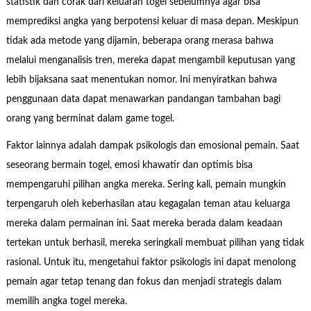
statistik dan corak dari keluaran togel sebelumnya agar bisa
memprediksi angka yang berpotensi keluar di masa depan. Meskipun
tidak ada metode yang dijamin, beberapa orang merasa bahwa
melalui menganalisis tren, mereka dapat mengambil keputusan yang
lebih bijaksana saat menentukan nomor. Ini menyiratkan bahwa
penggunaan data dapat menawarkan pandangan tambahan bagi
orang yang berminat dalam game togel.
Faktor lainnya adalah dampak psikologis dan emosional pemain. Saat
seseorang bermain togel, emosi khawatir dan optimis bisa
mempengaruhi pilihan angka mereka. Sering kali, pemain mungkin
terpengaruh oleh keberhasilan atau kegagalan teman atau keluarga
mereka dalam permainan ini. Saat mereka berada dalam keadaan
tertekan untuk berhasil, mereka seringkali membuat pilihan yang tidak
rasional. Untuk itu, mengetahui faktor psikologis ini dapat menolong
pemain agar tetap tenang dan fokus dan menjadi strategis dalam
memilih angka togel mereka.